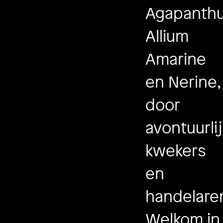
Agapanthu
Allium
Amarine
en Nerine,
door
avontuurli
kwekers
en
handelare
Welkom in