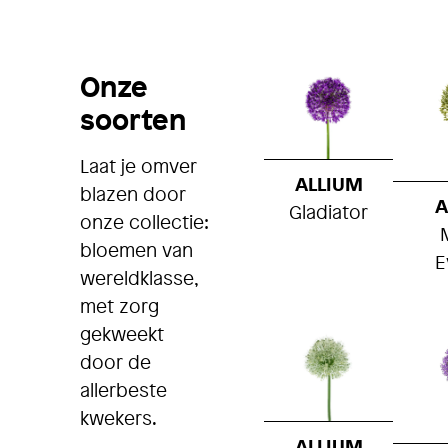
Onze
soorten
Laat je omver
ALLIUM
blazen door
A
Gladiator
onze collectie:
bloemen van
E
wereldklasse,
met zorg
gekweekt
door de
allerbeste
kwekers.
ALLIUM