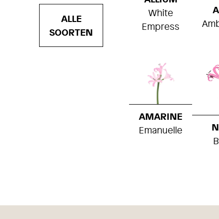
A
White
ALLE
Amb
Empress
SOORTEN
AMARINE
N
Emanuelle
B