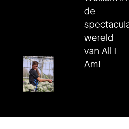
de
spectacula
wereld
van All I
Am!